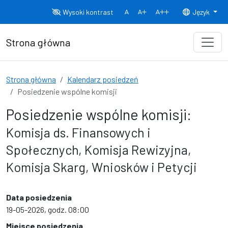
Przejdź do treści
Wysoki kontrast
Język
Normalny rozmiar czcionki
Rozmiar czcionki 150%
Rozmiar czcionki
Strona główna
Strona główna
Kalendarz posiedzeń
Posiedzenie wspólne komisji
Posiedzenie wspólne komisji:
Komisja ds. Finansowych i
Społecznych, Komisja Rewizyjna,
Komisja Skarg, Wniosków i Petycji
Data posiedzenia
19-05-2026, godz. 08:00
Miejsce posiedzenia