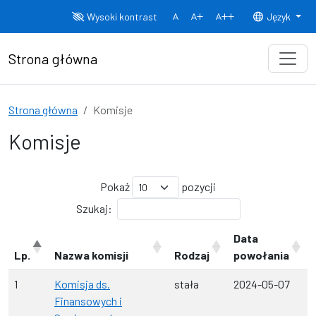
Przejdź do treści
Wysoki kontrast
Język
Normalny rozmiar czcionki
Rozmiar czcionki 150%
Rozmiar czcionki
Strona główna
Strona główna
Komisje
Komisje
Pokaż
pozycji
Szukaj:
Data
Lp.
Nazwa komisji
Rodzaj
powołania
1
Komisja ds.
stała
2024-05-07
Finansowych i