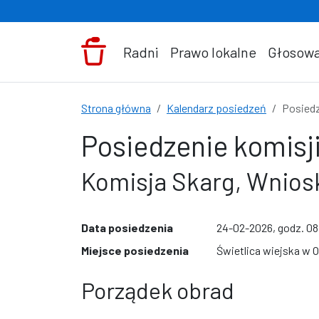
Przejdź do treści
Radni
Prawo lokalne
Głosowa
Strona główna
Kalendarz posiedzeń
Posiedz
Posiedzenie komisji
Komisja Skarg, Wniosk
Data posiedzenia
24-02-2026, godz. 0
Miejsce posiedzenia
Świetlica wiejska w O
Porządek obrad