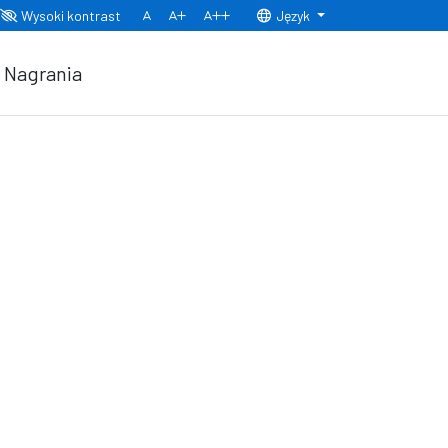
Wysoki kontrast
Język
Normalny rozmiar czcionki
Rozmiar czcionki 150%
Rozmiar czcionki 200%
Nagrania